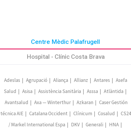
Centre Mèdic Palafrugell
Hospital - Clínic Costa Brava
Adeslas | Agrupació | Aliança | Allianz | Antares | Asefa
Salud | Asisa | Assistència Sanitària | Asssa | Atlàntida |
Avantsalud | Axa — Winterthur | Azkaran | Caser Gestión
técnica AIE | Catalana Occident | Clínicum | Cosalud | CS24
/ Markel International Espa | DKV | Generali | HNA |