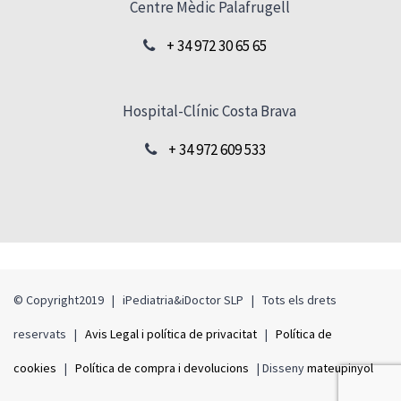
Centre Mèdic Palafrugell
+ 34 972 30 65 65
Hospital-Clínic Costa Brava
+ 34 972 609 533
© Copyright2019 | iPediatria&iDoctor SLP | Tots els drets
reservats |
Avis Legal i política de privacitat
|
Política de
cookies
|
Política de compra i devolucions
| Disseny
mateupinyol