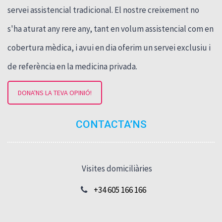
servei assistencial tradicional. El nostre creixement no
s'ha aturat any rere any, tant en volum assistencial com en
cobertura mèdica, i avui en dia oferim un servei exclusiu i
de referència en la medicina privada.
DONA'NS LA TEVA OPINIÓ!
CONTACTA’NS
Visites domiciliàries
+34 605 166 166